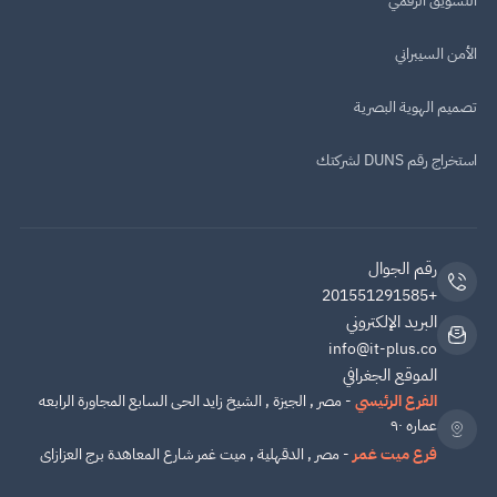
التسويق الرقمي
الأمن السيبراني
تصميم الهوية البصرية
استخراج رقم DUNS لشركتك
رقم الجوال
+201551291585
البريد الإلكتروني
info@it-plus.co
الموقع الجغرافي
الفرع الرئيسي
- مصر , الجيزة , الشيخ زايد الحى السابع المجاورة الرابعه
عماره ٩٠
فرع ميت غمر
- مصر , الدقهلية , ميت غمر شارع المعاهدة برج العزازاى