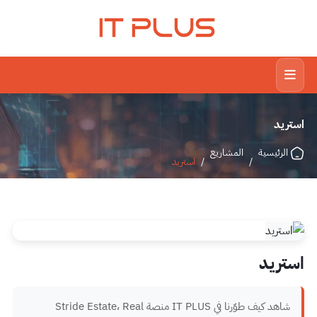
IT PLUS
استريد
الرئيسية
المشاريع
/
/
استريد
استريد
شاهد كيف طوّرنا في IT PLUS منصة Stride Estate، Real