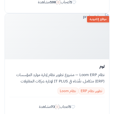
اعجاب
مشاهدة
108
1
مواقع إلكترونية
لوم
نظام Loom ERP — مشروع تطوير نظام إدارة موارد المؤسسات
(ERP) متكامل، نفّذناه في IT PLUS لإدارة شركات المقاولات
والإنشاءات بشكل شامل. نظام واحد بيدير...
تطوير نظام ERP
نظام Loom
اعجاب
مشاهدة
73
1