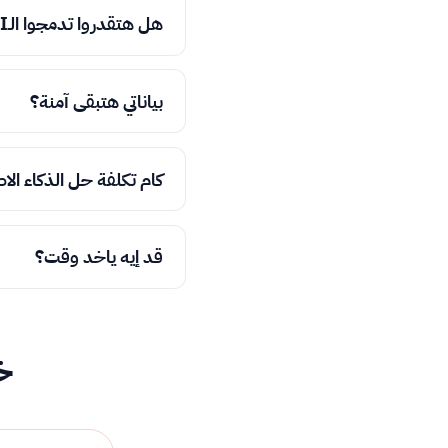
هل هتقدروا تدمجوا الـAI في نظامي أو متجري الحالي؟
بياناتي هتبقى آمنة؟
كام تكلفة حل الذكاء ال
قد إيه ياخد وقت؟
خ