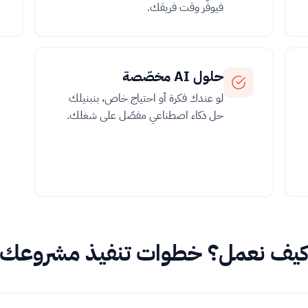
فيوفّر وقت فريقك.
حلول AI مخصّصة
لو عندك فكرة أو احتياج خاص، بنبنيلك
حل ذكاء اصطناعي مفصّل على شغلك.
يف نعمل؟ خطوات تنفيذ مشروعك