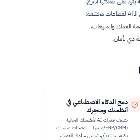
ترد على عملائها أسرع،
بتأتمت شغل كان بياخد ساعات، وبتاخد قرارات مبنية على بياناتها. وعندنا خبرة في تطبيق الـAI لقطاعات مختلفة:
دمة العملاء والمبيعات،
 دي بأمان.
دمج الذكاء الاصطناعي في
أنظمتك ومتجرك
نضيف قدرات AI لأنظمتك الحالية
(ERP/CRM/متجر) — توصيات منتجات
ذكية، بحث ذكي، تحليل سلوك العملاء،