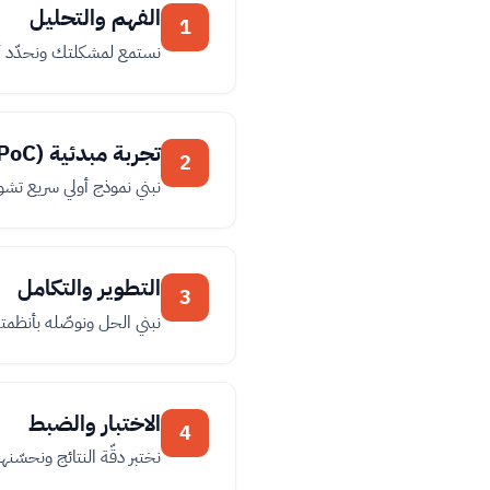
الفهم والتحليل
1
نستمع لمشكلتك ونحدّد أنسب استخدام
تجربة مبدئية (PoC)
2
نبني نموذج أولي سريع تشوف
التطوير والتكامل
3
نبني الحل ونوصّله بأنظم
الاختبار والضبط
4
نختبر دقّة النتائج ونحسّنها