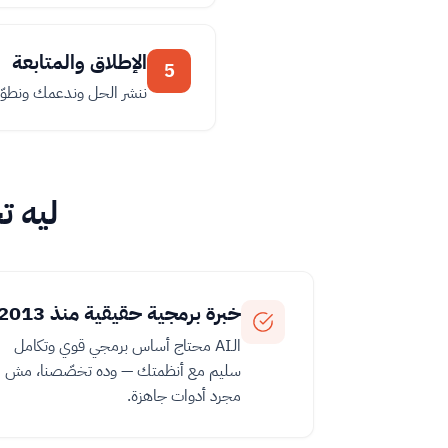
الإطلاق والمتابعة
5
ننشر الحل وندعمك ونطوّ
ليه تختار IT PLUS لحل
خبرة برمجية حقيقية منذ 2013
الـAI محتاج أساس برمجي قوي وتكامل
سليم مع أنظمتك — وده تخصّصنا، مش
مجرد أدوات جاهزة.