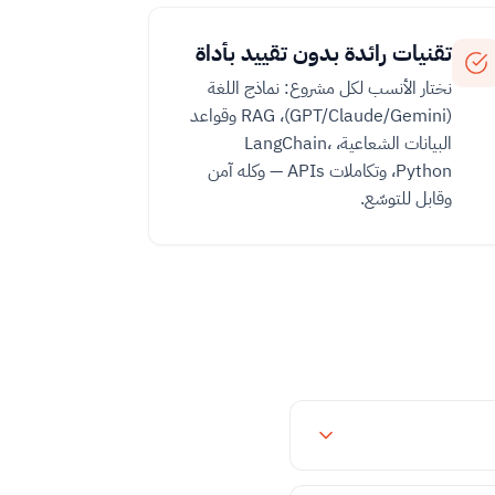
تقنيات رائدة بدون تقييد بأداة
نختار الأنسب لكل مشروع: نماذج اللغة
(GPT/Claude/Gemini)، RAG وقواعد
البيانات الشعاعية، LangChain،
Python، وتكاملات APIs — وكله آمن
وقابل للتوسّع.