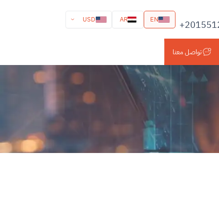
USD
AR
EN
+201551
تواصل معنا