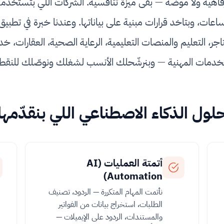
اهية ولا موضة — بقى ميزة تنافسية. الشركات اللي بتستخدمه ب
متاجر، التعليم والمنصات التعليمية، الرعاية الصحية، العقارات، خ
لخدمات المهنية — وبنرشّحلك الأنسب لشغلك ونوصّلك للنقطة
لول الذكاء الاصطناعي اللي بنقدّمها
أتمتة العمليات (AI
Automation)
نأتمت المهام المتكررة — الردود، تصنيف
الطلبات، استخراج بيانات من الفواتير
والمستندات، الردود على الإيميلات —