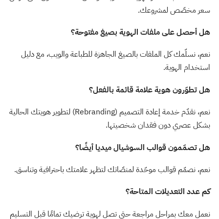
سعر مخصّص لمشروعك.
هل أحصل على ملفات الهوية بصيغ مفتوحة؟
نعم، نسلّمك كل الملفات بالصيغ الجاهزة للطباعة والويب، مع دليل
استخدام الهوية.
هل تطوّرون هوية علامة قائمة بالفعل؟
نعم، نقدّم خدمة إعادة التصميم (Rebranding) لتطوير هويتك الحالية
بشكل عصري دون فقدان شخصيتها.
هل تصمّمون قوالب السوشيال ميديا أيضًا؟
نعم، نصمّم قوالب موحّدة لمنصّاتك لتظهر علامتك باحترافية وتناسق.
كم عدد التعديلات المتاحة؟
نعمل معك بمراحل مراجعة حتى تصل لهوية ترضيك تمامًا قبل التسليم