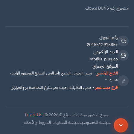
استخراج رقم DUNS لشركتك
رقم الجوال
+201551291585
البريد الإلكتروني
info@it-plus.co
الموقع الجغرافي
الفرع الرئيسي
- مصر , الجيزة , الشيخ زايد الحى السابع المجاورة الرابعه
عماره ٩٠
فرع ميت غمر
- مصر , الدقهلية , ميت غمر شارع المعاهدة برج العزازاى
جميع الحقوق محفوظة لموقع ©
© 2026
IT PLUS
سياسة الخصوصية
سياسة الاسترداد
الشروط والأحكام
-