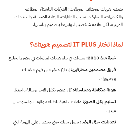
نصمّم هويات لمختلف المجالات: الشركات الناشئة، المطاعم
والكافيهات، التجارة والمتاجر، العقارات، الرعاية الصحية، والخدمات
المهنية. لكل علامة شخصيتها، ونبرزها بتصميم يناسبها.
لماذا تختار IT PLUS لتصميم هويتك؟
خبرة منذ 2013:
سنوات في بناء هويات لعلامات في مصر والخليج.
فريق مصممين محترفين:
إبداع مبني على فهم علامتك
وجمهورك.
هوية متكاملة ومتناسقة:
كل عنصر يكمّل الآخر برسالة واحدة.
تسليم بكل الصيغ:
ملفات جاهزة للطباعة والويب والسوشيال
ميديا.
تعديلات حتى الرضا:
نعمل معك حتى تحصل على الهوية التي