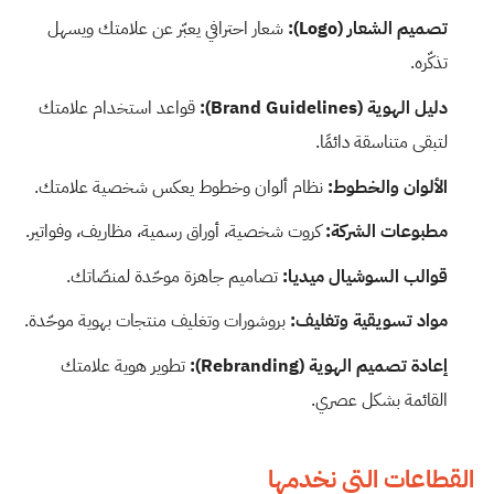
تصميم الشعار (Logo):
شعار احترافي يعبّر عن علامتك ويسهل
تذكّره.
دليل الهوية (Brand Guidelines):
قواعد استخدام علامتك
لتبقى متناسقة دائمًا.
الألوان والخطوط:
نظام ألوان وخطوط يعكس شخصية علامتك.
مطبوعات الشركة:
كروت شخصية، أوراق رسمية، مظاريف، وفواتير.
قوالب السوشيال ميديا:
تصاميم جاهزة موحّدة لمنصّاتك.
مواد تسويقية وتغليف:
بروشورات وتغليف منتجات بهوية موحّدة.
إعادة تصميم الهوية (Rebranding):
تطوير هوية علامتك
القائمة بشكل عصري.
القطاعات التي نخدمها