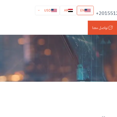
USD
AR
EN
+201551
تواصل معنا