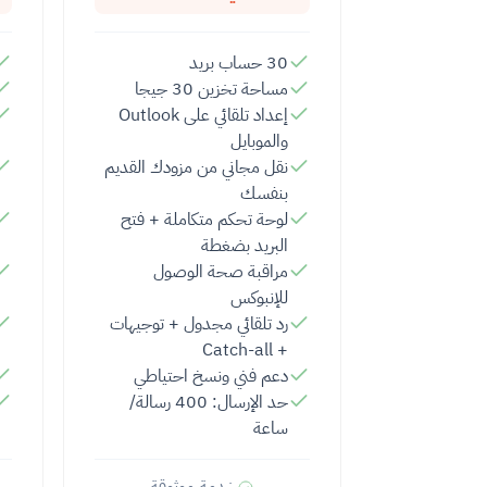
30 حساب بريد
مساحة تخزين 30 جيجا
إعداد تلقائي على Outlook
والموبايل
نقل مجاني من مزودك القديم
بنفسك
لوحة تحكم متكاملة + فتح
البريد بضغطة
مراقبة صحة الوصول
للإنبوكس
رد تلقائي مجدول + توجيهات
+ Catch-all
دعم فني ونسخ احتياطي
حد الإرسال: 400 رسالة/
ساعة