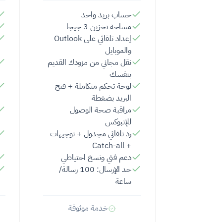
حساب بريد واحد
مساحة تخزين 3 جيجا
إعداد تلقائي على Outlook
والموبايل
نقل مجاني من مزودك القديم
بنفسك
لوحة تحكم متكاملة + فتح
البريد بضغطة
مراقبة صحة الوصول
للإنبوكس
رد تلقائي مجدول + توجيهات
+ Catch-all
دعم فني ونسخ احتياطي
حد الإرسال: 100 رسالة/
ساعة
خدمة موثوقة