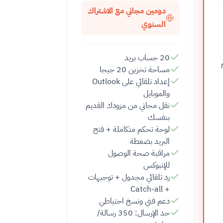
دومين مجاني مع الاشتراك
السنوي
20 حساب بريد
مساحة تخزين 20 جيجا
إعداد تلقائي على Outlook
والموبايل
نقل مجاني من مزودك القديم
بنفسك
لوحة تحكم متكاملة + فتح
البريد بضغطة
مراقبة صحة الوصول
للإنبوكس
رد تلقائي مجدول + توجيهات
+ Catch-all
دعم فني ونسخ احتياطي
حد الإرسال: 350 رسالة/