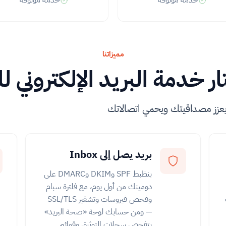
خدمة موثوقة
خدمة موثوقة
مميزاتنا
ار خدمة البريد الإلكتروني 
 يعزز مصداقيتك ويحمي اتصالاتك
بريد يصل إلى Inbox
بنظبط SPF وDKIM وDMARC على
دومينك من أول يوم، مع فلترة سبام
وفحص فيروسات وتشفير SSL/TLS
— ومن حسابك لوحة «صحة البريد»
بتفحص سجلات التوثيق وقوائم