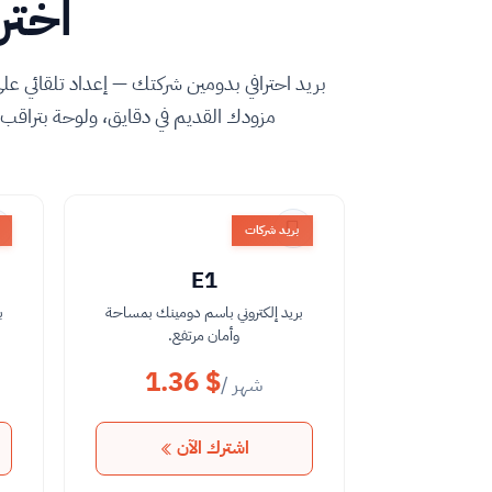
اختر 
بريد احترافي بدومين شركتك — إعداد تلقائي ع
مزودك القديم في دقايق، ولوحة بتراق
بريد شركات
E1
بريد إلكتروني باسم دومينك بمساحة
ب
وأمان مرتفع.
1.36 $
/ شهر
اشترك الآن