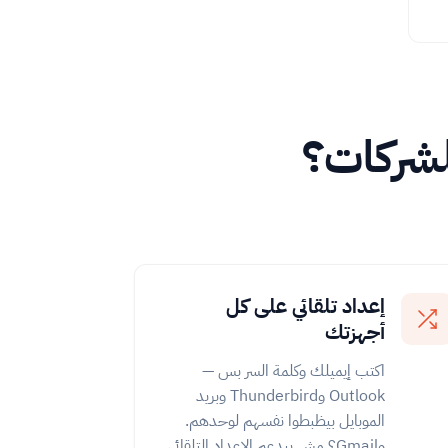
للشركات؟
إعداد تلقائي على كل
أجهزتك
اكتب إيميلك وكلمة السر بس —
Outlook وThunderbird وبريد
الموبايل بيظبطوا نفسهم لوحدهم.
وGmail؟ مش بيدعم الإعداد التلقائي