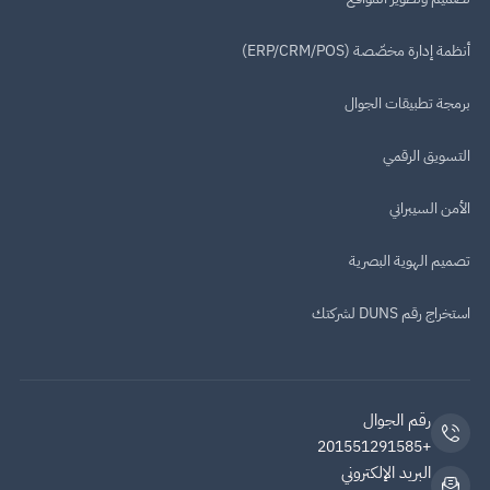
أنظمة إدارة مخصّصة (ERP/CRM/POS)
برمجة تطبيقات الجوال
التسويق الرقمي
الأمن السيبراني
تصميم الهوية البصرية
استخراج رقم DUNS لشركتك
رقم الجوال
+201551291585
البريد الإلكتروني