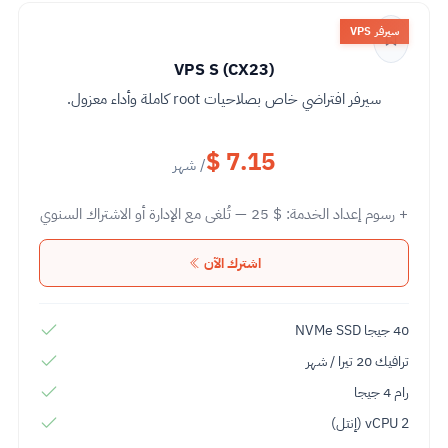
سيرفر VPS
VPS S (CX23)
سيرفر افتراضي خاص بصلاحيات root كاملة وأداء معزول.
$ 7.15
/ شهر
+ رسوم إعداد الخدمة:
25 $
— تُلغى مع الإدارة أو الاشتراك السنوي
اشترك الآن
40 جيجا NVMe SSD
ترافيك 20 تيرا / شهر
رام 4 جيجا
2 vCPU (إنتل)