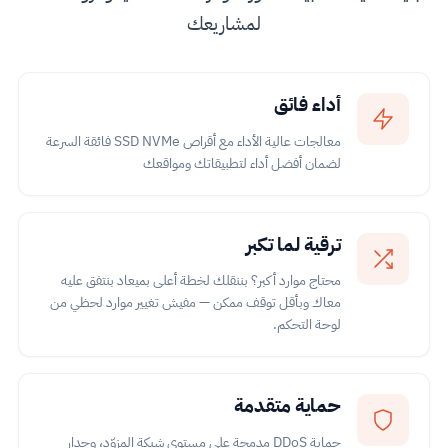
لمشاريعك
أداء فائق
معالجات عالية الأداء مع أقراص SSD NVMe فائقة السرعة
لضمان أفضل أداء لتطبيقاتك ومواقعك
ترقية لما تكبر
محتاج موارد أكبر؟ بننقلك لخطة أعلى بميعاد بنتفق عليه
معاك وبأقل توقف ممكن — مفيش تغيير موارد لحظي من
لوحة التحكم.
حماية متقدمة
حماية DDoS مدمجة على مستوى شبكة المزوّد، وجدار