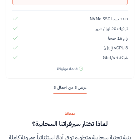
160 جيجا NVMe SSD
ترافيك 20 تيرا / شهر
رام 16 جيجا
8 vCPU (إنتل)
شبكة 1 Gbit/s
خدمة موثوقة
عرض 3 من اجمالي 3
مميزاتنا
لماذا تختار سيرفراتنا السحابية؟
بنية تحتية سحابية متطورة توفر أداءً استثنائياً ومرونة كاملة