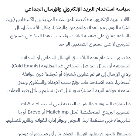
سياسة استخدام البريد الإلكتروني والإرسال الجماعي
باقات البريد الإلكتروني مخصّصة للمراسلات المهنية بين الأشخاص (بريد
الشركة اليومي مع العملاء والموردين والزملاء). ولكل باقة حدّ إرسال
بالساعة معلن على صفحة الباقات، ويُحتسب هذا الحدّ على مستوى
الدومين لا على مستوى الصندوق الواحد.
ولا يجوز استخدام هذه الباقات في الإرسال الجماعي أو الحملات
التسويقية أو رسائل التواصل الجماعي غير المطلوبة (Cold Emails)،
ولا في الإرسال إلى قوائم عناوين مُشتراة أو مُجمّعة دون موافقة
أصحابها. هذه الاستخدامات ترفع نسب الارتداد والشكاوى وتضرّ
بسمعة خوادم البريد المشتركة، وبالتالي تضرّ بتسليم رسائل بقية العملاء.
وللحملات التسويقية والنشرات البريدية يُرجى استخدام منصّات
التسويق البريدي المتخصّصة (مثل Mailchimp أو Brevo أو ما
شابههما)، فهي مصمّمة لهذا الغرض وتوفّر إدارة للقوائم وتقارير للتسليم.
ونحتفظ بالحق في تعليق الإرسال الصادر من أي صندوق أو دومين