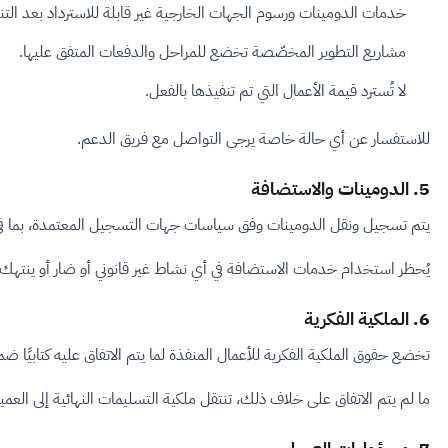
خدمات الدومينات ورسوم الجهات الخارجية غير قابلة للاسترداد بعد التن
مشاريع التطوير المخصّصة تخضع للمراحل والدفعات المتفق عليها.
لا تُسترد قيمة الأعمال التي تم تنفيذها بالفعل.
للاستفسار عن أي حالة خاصة يرجى التواصل مع فريق الدعم.
5. الدومينات والاستضافة
يتم تسجيل ونقل الدومينات وفق سياسات جهات التسجيل المعتمدة، بما في ذلك فتر
يُحظر استخدام خدمات الاستضافة في أي نشاط غير قانوني أو ضار أو ينتهك حقوق الآخرين أو يؤثر على ا
6. الملكية الفكرية
تخضع حقوق الملكية الفكرية للأعمال المنفذة لما يتم الاتفاق عليه كتابيًا
ما لم يتم الاتفاق على خلاف ذلك، تنتقل ملكية التسليمات النهائية إلى العميل بعد سداد كامل المستحقات المالية، مع احتفاظ US