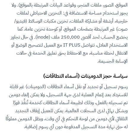
الموقع، الصور، ملفات المتجر، وقواعد البيانات المرتبطة بالموقع). ولا
يجوز استخدام مساحة الاستضافة في: التخزين الاحتياطي لملفات
خارجية، أرشفة أو مشاركة الملفات، تخزين مكتبات الوسائط (فيديو/
صوت) غير المرتبطة بصفحات الموقع، أو كوحدة تخزين عامة. كما
يخضع الحساب لحد أقصى 250,000 ملف (inode). في حال تجاوز
الاستخدام العادل، تتواصل IT PLUS مع العميل لتصحيح الوضع أو
الانتقال لخطة مناسبة، مع الاحتفاظ بحق تعليق الخدمة في حالات
الإساءة الجسيمة.
سياسة حجز الدومينات (أسماء النطاقات)
رسوم تسجيل أو تجديد أو نقل أسماء النطاقات (الدومينات) غير قابلة
للاسترداد بعد إتمام العملية لدى جهة التسجيل، ولا يمكن إلغاء دومين
تم تسجيله بالفعل، وذلك لطبيعة أسماء النطاقات كخدمة تُنفَّذ فورًا
وبشكل نهائي لدى السجلات العالمية. يمكن للعميل إيقاف التجديد
التلقائي لأي دومين من لوحة التحكم في أي وقت، ويظل الدومين مملوكًا
له حتى نهاية مدة التسجيل المدفوعة دون أي رسوم إضافية.