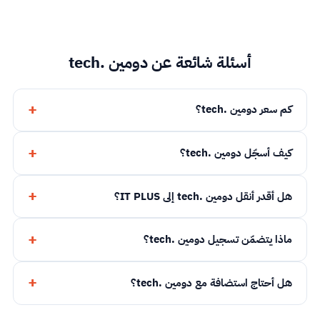
أسئلة شائعة عن دومين .tech
كم سعر دومين .tech؟
كيف أسجّل دومين .tech؟
هل أقدر أنقل دومين .tech إلى IT PLUS؟
ماذا يتضمّن تسجيل دومين .tech؟
هل أحتاج استضافة مع دومين .tech؟