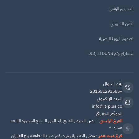
التسويق الرقمي
الأمن السيبراني
تصميم الهوية البصرية
استخراج رقم DUNS لشركتك
رقم الجوال
+201551291585
البريد الإلكتروني
info@it-plus.co
الموقع الجغرافي
الفرع الرئيسي
- مصر , الجيزة , الشيخ زايد الحى السابع المجاورة الرابعه
عماره ٩٠
فرع ميت غمر
- مصر , الدقهلية , ميت غمر شارع المعاهدة برج العزازاى