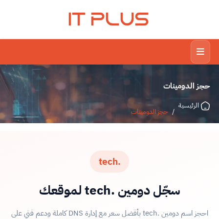
IT PLUS
حجز الدومينات
الرئيسية
/
حجز الدومينات
.tech
سجّل دومين .tech لموقعك
احجز اسم دومين .tech بأفضل سعر مع إدارة DNS كاملة ودعم فني على