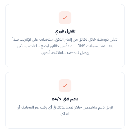
تفعيل فوري
يُفعّل دومينك خلال دقائق من إتمام الدفع. استخدامه على الإنترنت بيبدأ
بعد انتشار سجلات DNS — عادةً من دقائق لبضع ساعات، وممكن
يوصل لـ٢٤–٤٨ ساعة كحد أقصى.
دعم فني 24/7
فريق دعم متخصص جاهز لمساعدتك في أي وقت عبر المحادثة أو
التذاكر.