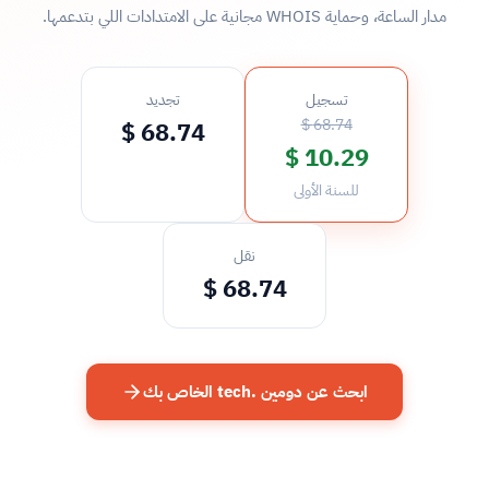
مدار الساعة، وحماية WHOIS مجانية على الامتدادات اللي بتدعمها.
تسجيل
تجديد
68.74 $
68.74 $
10.29 $
للسنة الأولى
نقل
68.74 $
ابحث عن دومين .tech الخاص بك