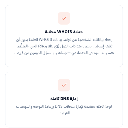
حماية WHOIS مجانية
إخفاء بياناتك الشخصية عن قواعد بيانات WHOIS العامة بدون أي
تكلفة إضافية. بعض امتدادات الدول (زي .uk و.de) الجهة المنظِّمة
نفسها مابتتيحش الخدمة دي — وساعتها بنسجّل الدومين من غيرها.
إدارة DNS كاملة
لوحة تحكم متقدمة لإدارة سجلات DNS وإعادة التوجيه والدومينات
الفرعية.