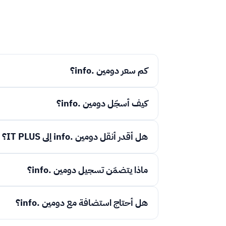
كم سعر دومين .info؟
كيف أسجّل دومين .info؟
هل أقدر أنقل دومين .info إلى IT PLUS؟
ماذا يتضمّن تسجيل دومين .info؟
هل أحتاج استضافة مع دومين .info؟