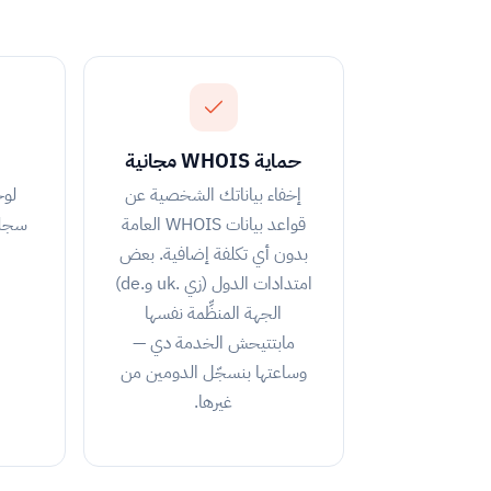
حماية WHOIS مجانية
إخفاء بياناتك الشخصية عن
لوح
قواعد بيانات WHOIS العامة
بدون أي تكلفة إضافية. بعض
امتدادات الدول (زي .uk و.de)
الجهة المنظِّمة نفسها
مابتتيحش الخدمة دي —
وساعتها بنسجّل الدومين من
غيرها.