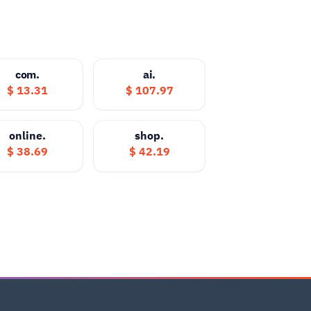
.com
.ai
13.31 $
107.97 $
.online
.shop
38.69 $
42.19 $