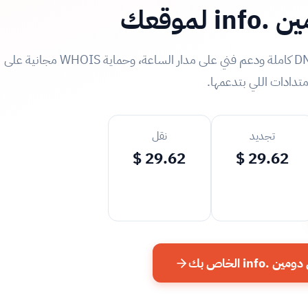
 لموقعك
احجز اسم دومين .info بأفضل سعر مع إدارة DNS كاملة ودعم فني على مدار الساعة، وحماية WHOIS مجانية على
متدادات اللي بتدعمها.
تجديد
نقل
29.62 $
29.62 $
.info الخاص بك