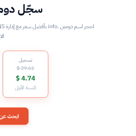
سجّل دومين .info
الا
تسجيل
29.62 $
4.74 $
للسنة الأولى
ابحث عن دومين 