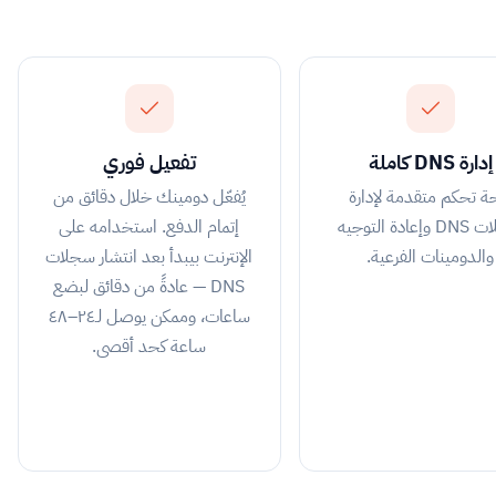
إدارة DNS كاملة
تفعيل فوري
ة تحكم متقدمة لإدارة
يُفعّل دومينك خلال دقائق من
سجلات DNS وإعادة التوجيه
إتمام الدفع. استخدامه على
والدومينات الفرعية.
الإنترنت بيبدأ بعد انتشار سجلات
DNS — عادةً من دقائق لبضع
ساعات، وممكن يوصل لـ٢٤–٤٨
ساعة كحد أقصى.