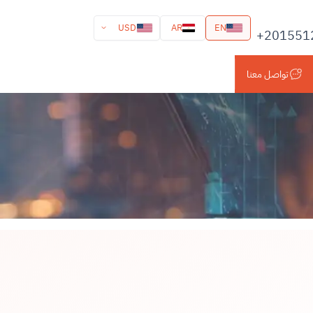
USD
AR
EN
+201551
تواصل معنا