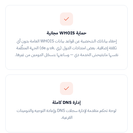
حماية WHOIS مجانية
إخفاء بياناتك الشخصية عن قواعد بيانات WHOIS العامة بدون أي
تكلفة إضافية. بعض امتدادات الدول (زي .uk و.de) الجهة المنظِّمة
نفسها مابتتيحش الخدمة دي — وساعتها بنسجّل الدومين من غيرها.
إدارة DNS كاملة
لوحة تحكم متقدمة لإدارة سجلات DNS وإعادة التوجيه والدومينات
الفرعية.