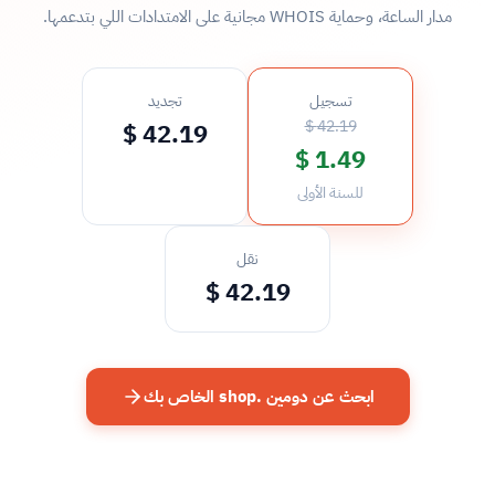
مدار الساعة، وحماية WHOIS مجانية على الامتدادات اللي بتدعمها.
تسجيل
تجديد
42.19 $
42.19 $
1.49 $
للسنة الأولى
نقل
42.19 $
ابحث عن دومين .shop الخاص بك