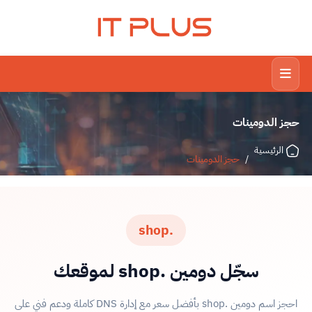
IT PLUS
حجز الدومينات
الرئيسية
/
حجز الدومينات
.shop
سجّل دومين .shop لموقعك
احجز اسم دومين .shop بأفضل سعر مع إدارة DNS كاملة ودعم فني على