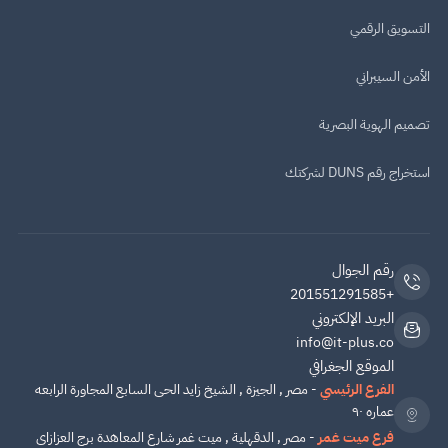
التسويق الرقمي
الأمن السيبراني
تصميم الهوية البصرية
استخراج رقم DUNS لشركتك
رقم الجوال
+201551291585
البريد الإلكتروني
info@it-plus.co
الموقع الجغرافي
الفرع الرئيسي
- مصر , الجيزة , الشيخ زايد الحى السابع المجاورة الرابعه
عماره ٩٠
فرع ميت غمر
- مصر , الدقهلية , ميت غمر شارع المعاهدة برج العزازاى