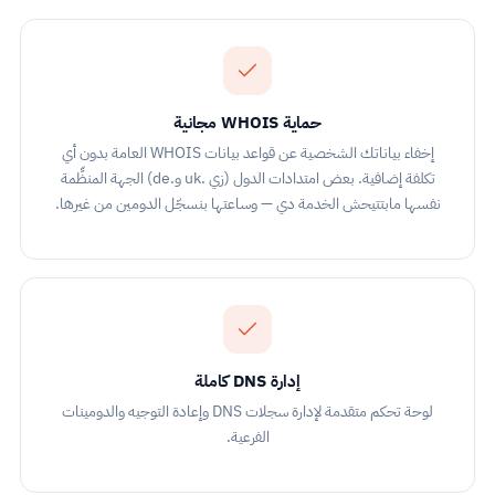
حماية WHOIS مجانية
إخفاء بياناتك الشخصية عن قواعد بيانات WHOIS العامة بدون أي
تكلفة إضافية. بعض امتدادات الدول (زي .uk و.de) الجهة المنظِّمة
نفسها مابتتيحش الخدمة دي — وساعتها بنسجّل الدومين من غيرها.
إدارة DNS كاملة
لوحة تحكم متقدمة لإدارة سجلات DNS وإعادة التوجيه والدومينات
الفرعية.