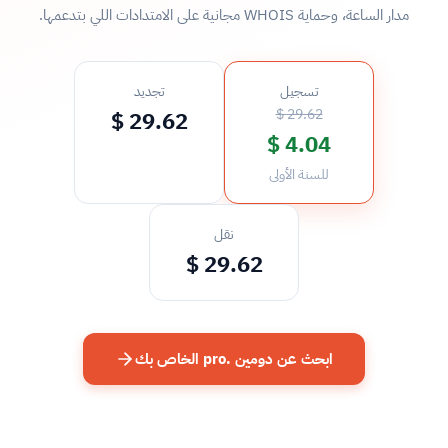
مدار الساعة، وحماية WHOIS مجانية على الامتدادات اللي بتدعمها.
تسجيل
تجديد
29.62 $
29.62 $
4.04 $
للسنة الأولى
نقل
29.62 $
ابحث عن دومين .pro الخاص بك