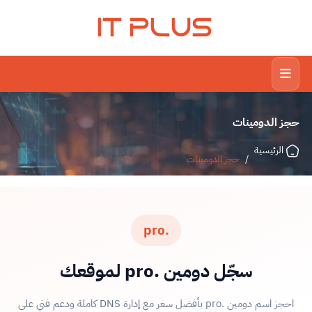
IT PLUS
حجز الدومينات
الرئيسية
/
حجز الدومينات
.pro
سجّل دومين .pro لموقعك
احجز اسم دومين .pro بأفضل سعر مع إدارة DNS كاملة ودعم فني على