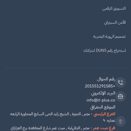
التسويق الرقمي
الأمن السيبراني
تصميم الهوية البصرية
استخراج رقم DUNS لشركتك
رقم الجوال
+201551291585
البريد الإلكتروني
info@it-plus.co
الموقع الجغرافي
الفرع الرئيسي
- مصر , الجيزة , الشيخ زايد الحى السابع المجاورة الرابعه
عماره ٩٠
فرع ميت غمر
- مصر , الدقهلية , ميت غمر شارع المعاهدة برج العزازاى