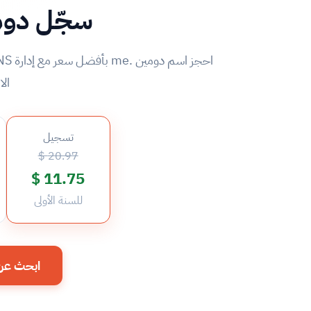
سجّل دومين .me
الا
تسجيل
20.97 $
11.75 $
للسنة الأولى
ابحث عن دومين