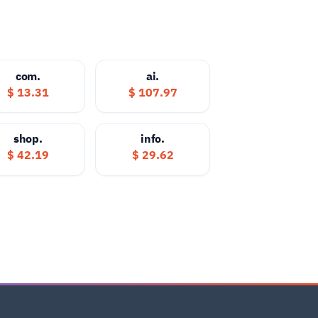
.com
.ai
13.31 $
107.97 $
.shop
.info
42.19 $
29.62 $