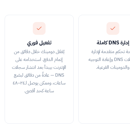
إدارة DNS كاملة
تفعيل فوري
ة تحكم متقدمة لإدارة
يُفعّل دومينك خلال دقائق من
سجلات DNS وإعادة التوجيه
إتمام الدفع. استخدامه على
والدومينات الفرعية.
الإنترنت بيبدأ بعد انتشار سجلات
DNS — عادةً من دقائق لبضع
ساعات، وممكن يوصل لـ٢٤–٤٨
ساعة كحد أقصى.