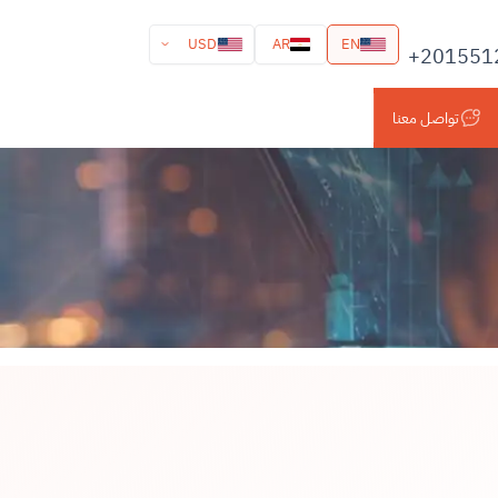
USD
AR
EN
+201551
تواصل معنا