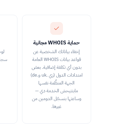
حماية WHOIS مجانية
إخفاء بياناتك الشخصية عن
لوح
قواعد بيانات WHOIS العامة
بدون أي تكلفة إضافية. بعض
امتدادات الدول (زي .uk و.de)
الجهة المنظِّمة نفسها
مابتتيحش الخدمة دي —
وساعتها بنسجّل الدومين من
غيرها.