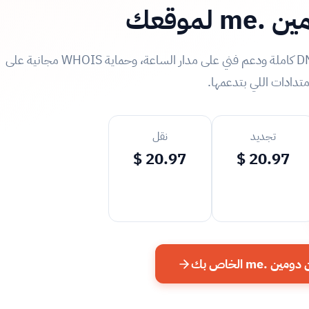
 لموقعك
احجز اسم دومين .me بأفضل سعر مع إدارة DNS كاملة ودعم فني على مدار الساعة، وحماية WHOIS مجانية على
متدادات اللي بتدعمها.
تجديد
نقل
20.97 $
20.97 $
 .me الخاص بك