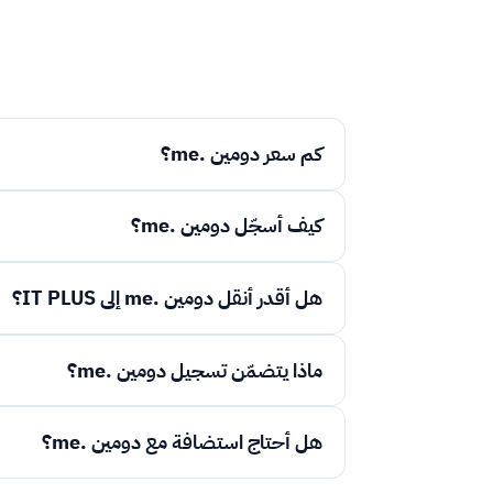
كم سعر دومين .me؟
كيف أسجّل دومين .me؟
هل أقدر أنقل دومين .me إلى IT PLUS؟
ماذا يتضمّن تسجيل دومين .me؟
هل أحتاج استضافة مع دومين .me؟