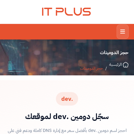
IT PLUS
حجز الدومينات
الرئيسية
/
حجز الدومينات
.dev
سجّل دومين .dev لموقعك
احجز اسم دومين .dev بأفضل سعر مع إدارة DNS كاملة ودعم فني على