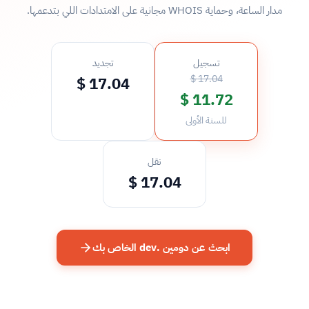
مدار الساعة، وحماية WHOIS مجانية على الامتدادات اللي بتدعمها.
تسجيل
تجديد
17.04 $
17.04 $
11.72 $
للسنة الأولى
نقل
17.04 $
ابحث عن دومين .dev الخاص بك