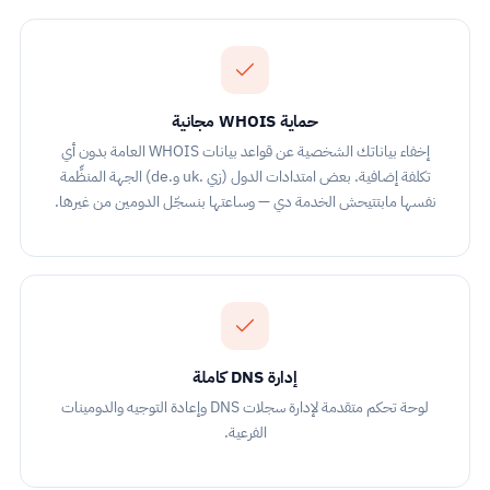
حماية WHOIS مجانية
إخفاء بياناتك الشخصية عن قواعد بيانات WHOIS العامة بدون أي
تكلفة إضافية. بعض امتدادات الدول (زي .uk و.de) الجهة المنظِّمة
نفسها مابتتيحش الخدمة دي — وساعتها بنسجّل الدومين من غيرها.
إدارة DNS كاملة
لوحة تحكم متقدمة لإدارة سجلات DNS وإعادة التوجيه والدومينات
الفرعية.