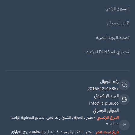
التسويق الرقمي
الأمن السيبراني
تصميم الهوية البصرية
استخراج رقم DUNS لشركتك
رقم الجوال
+201551291585
البريد الإلكتروني
info@it-plus.co
الموقع الجغرافي
الفرع الرئيسي
- مصر , الجيزة , الشيخ زايد الحى السابع المجاورة الرابعه
عماره ٩٠
فرع ميت غمر
- مصر , الدقهلية , ميت غمر شارع المعاهدة برج العزازاى