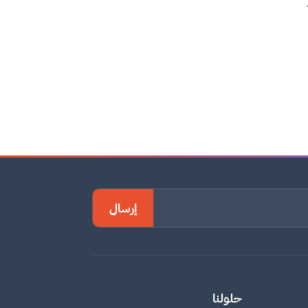
إرسال
حلولنا