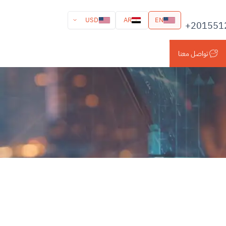
USD
AR
EN
+201551
تواصل معنا