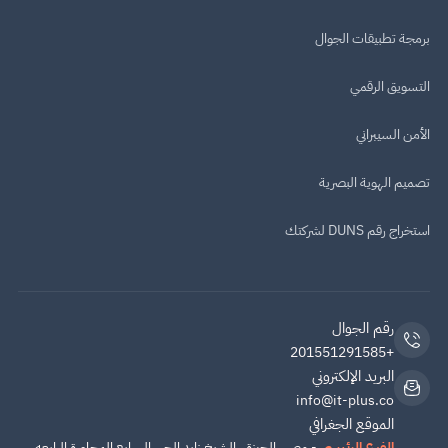
برمجة تطبيقات الجوال
التسويق الرقمي
الأمن السيبراني
تصميم الهوية البصرية
استخراج رقم DUNS لشركتك
رقم الجوال
+201551291585
البريد الإلكتروني
info@it-plus.co
الموقع الجغرافي
الفرع الرئيسي
- مصر , الجيزة , الشيخ زايد الحى السابع المجاورة الرابعه