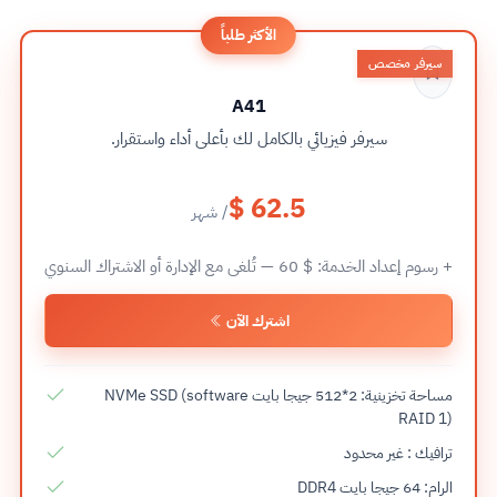
الأكثر طلباً
سيرفر مخصص
A41
سيرفر فيزيائي بالكامل لك بأعلى أداء واستقرار.
$ 62.5
/ شهر
+ رسوم إعداد الخدمة:
60 $
— تُلغى مع الإدارة أو الاشتراك السنوي
اشترك الآن
مساحة تخزينية: 2*512 جيجا بايت NVMe SSD (software
RAID 1)
ترافيك : غير محدود
الرام: 64 جيجا بايت DDR4