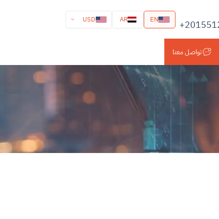
USD
AR
EN
+201551
تواصل معنا