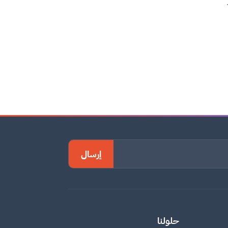
إرسال
حلولنا